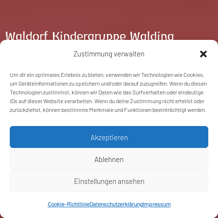
Waldorf Kindergruppe Walding
Kirchenplatz 4
Zustimmung verwalten
4111 Walding
Um dir ein optimales Erlebnis zu bieten, verwenden wir Technologien wie Cookies,
Urfahr Umgebung, Oberösterreich
um Geräteinformationen zu speichern und/oder darauf zuzugreifen. Wenn du diesen
Technologien zustimmst, können wir Daten wie das Surfverhalten oder eindeutige
Obfrau Mag. Christina Knollmayr
IDs auf dieser Website verarbeiten. Wenn du deine Zustimmung nicht erteilst oder
zurückziehst, können bestimmte Merkmale und Funktionen beeinträchtigt werden.
✆ 0664 426 15 27
✉ kindergruppe@waldorf-walding.at
Akzeptieren
Ablehnen
Einstellungen ansehen
IMPRESSUM
|
DATENSCHUTZ
Cookie-Richtlinie
Datenschutzerklärung
Impressum
© 2026 Waldorf Kindergruppe