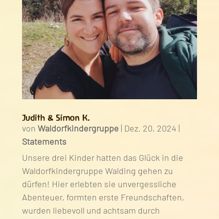
Judith & Simon K.
von
Waldorfkindergruppe
|
Dez. 20, 2024
|
Statements
Unsere drei Kinder hatten das Glück in die
Waldorfkindergruppe Walding gehen zu
dürfen! Hier erlebten sie unvergessliche
Abenteuer, formten erste Freundschaften,
wurden liebevoll und achtsam durch