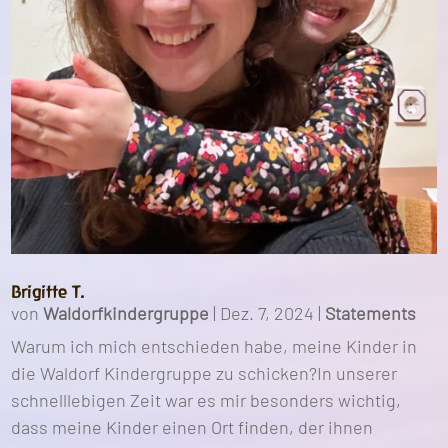
Brigitte T.
von
Waldorfkindergruppe
|
Dez. 7, 2024
|
Statements
Warum ich mich entschieden habe, meine Kinder in
die Waldorf Kindergruppe zu schicken?In unserer
schnelllebigen Zeit war es mir besonders wichtig,
dass meine Kinder einen Ort finden, der ihnen