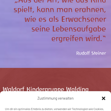
spielt, kann man erahnen,
wie es als Erwachsener
seine Lebensaufgabe
ergreifen wird.“
Rudolf Steiner
Waldorf Kindergruppe Walding
Kirchenplatz 4
Zustimmung verwalten
4111 Walding
Um dir ein optimales Erlebnis zu bieten, verwenden wir Technologien wie Cookies,