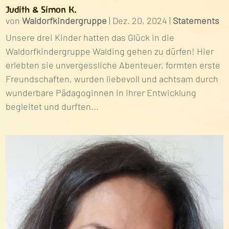
Judith & Simon K.
von
Waldorfkindergruppe
|
Dez. 20, 2024
|
Statements
Unsere drei Kinder hatten das Glück in die
Waldorfkindergruppe Walding gehen zu dürfen! Hier
erlebten sie unvergessliche Abenteuer, formten erste
Freundschaften, wurden liebevoll und achtsam durch
wunderbare Pädagoginnen in ihrer Entwicklung
begleitet und durften...