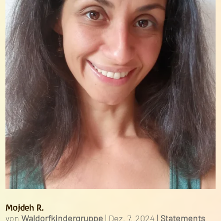
Mojdeh R.
von
Waldorfkindergruppe
|
Dez. 7, 2024
|
Statements